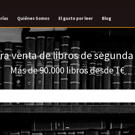
rías
Quiénes Somos
El gusto por leer
Blog
a venta de libros de segund
Más de 90.000 libros desde 1€