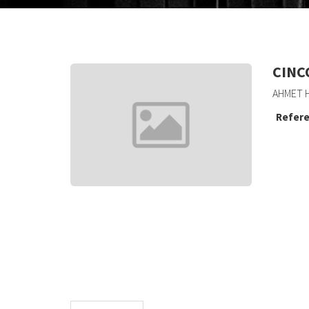
CINC
AHMET H
Refere