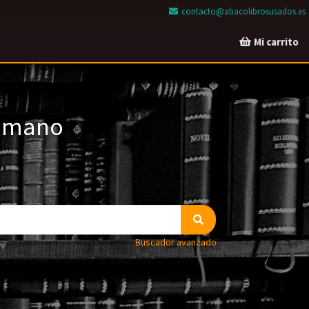
contacto@abacolibrosusados.es
Mi carrito
a mano
Buscador avanzado