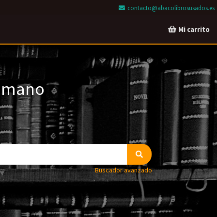
contacto@abacolibrosusados.es
Mi carrito
a mano
Buscador avanzado