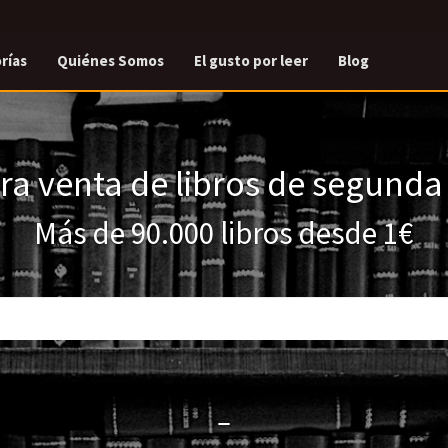
rías
Quiénes Somos
El gusto por leer
Blog
a venta de libros de segund
Más de 90.000 libros desde 1€