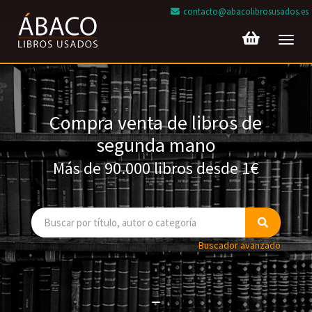
contacto@abacolibrosusados.es
Toggl
navig
Compra venta de libros de
segunda mano
Más de 90.000 libros desde 1€
Buscador avanzado