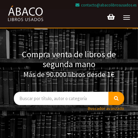
contacto@abacolibrosusados.es
Toggl
navig
Compra venta de libros de
segunda mano
Más de 90.000 libros desde 1€
Buscador avanzado