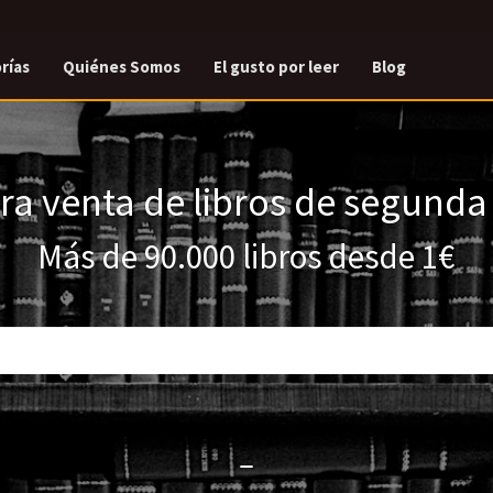
rías
Quiénes Somos
El gusto por leer
Blog
a venta de libros de segund
Más de 90.000 libros desde 1€