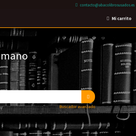
contacto@abacolibrosusados.es
Mi carrito
a mano
Buscador avanzado