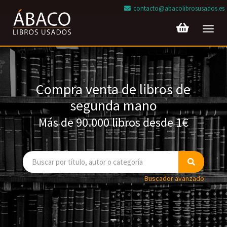
contacto@abacolibrosusados.es
Toggl
navig
Compra venta de libros de
segunda mano
Más de 90.000 libros desde 1€
Buscador avanzado