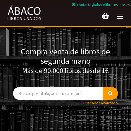
contacto@abacolibrosusados.es
Toggl
navig
Compra venta de libros de
segunda mano
Más de 90.000 libros desde 1€
Buscador avanzado