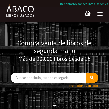
contacto@abacolibrosusados.es
Toggl
navig
Compra venta de libros de
segunda mano
Más de 90.000 libros desde 1€
Buscador avanzado