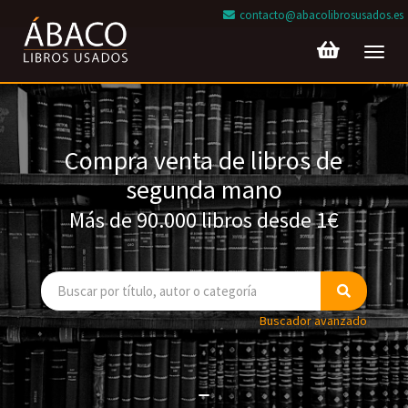
contacto@abacolibrosusados.es
Toggl
navig
Compra venta de libros de
segunda mano
Más de 90.000 libros desde 1€
Buscador avanzado