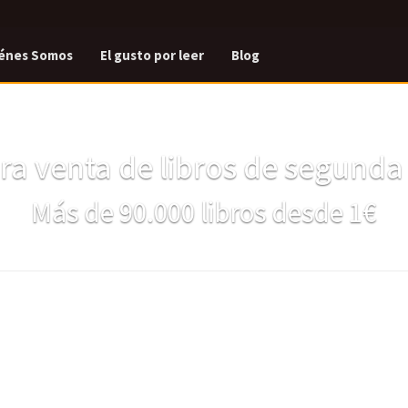
énes Somos
El gusto por leer
Blog
a venta de libros de segund
Más de 90.000 libros desde 1€