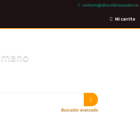
contacto@abacolibrosusados.es
Mi carrito
a mano
Buscador avanzado