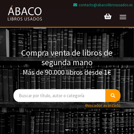
contacto@abacolibrosusados.es
Toggl
navig
Compra venta de libros de
segunda mano
Más de 90.000 libros desde 1€
Buscador avanzado