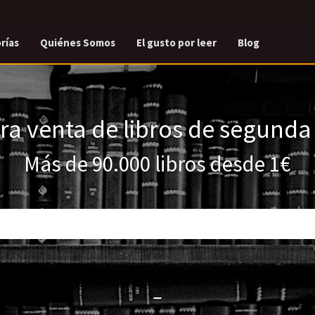
rías
Quiénes Somos
El gusto por leer
Blog
a venta de libros de segund
Más de 90.000 libros desde 1€