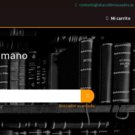
contacto@abacolibrosusados.es
Mi carrito
a mano
Buscador avanzado