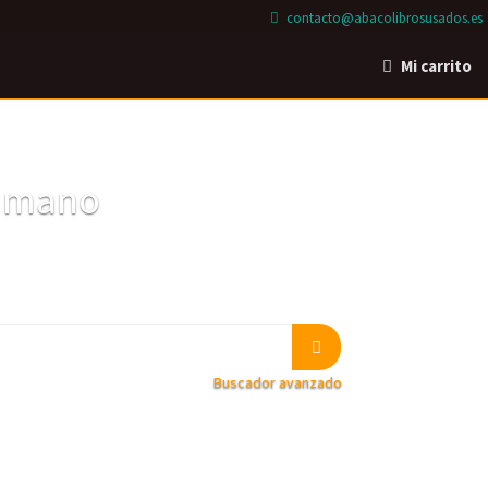
contacto@abacolibrosusados.es
Mi carrito
a mano
Buscador avanzado