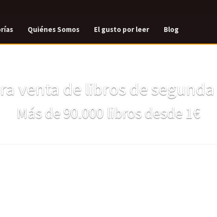
rías
Quiénes Somos
El gusto por leer
Blog
a venta de libros de segund
Más de 90.000 libros desde 1€