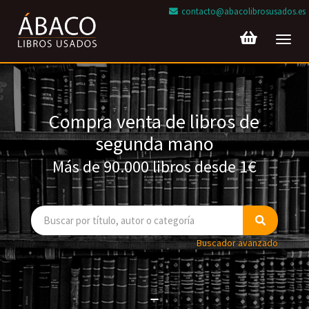
contacto@abacolibrosusados.es
Toggl
navig
Compra venta de libros de
segunda mano
Más de 90.000 libros desde 1€
Buscador avanzado