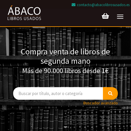
contacto@abacolibrosusados.es
Toggl
navig
Compra venta de libros de
segunda mano
Más de 90.000 libros desde 1€
Buscador avanzado