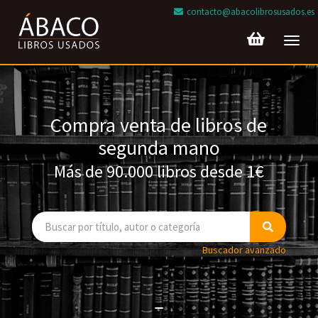
contacto@abacolibrosusados.es
Toggl
navig
Compra venta de libros de
segunda mano
Más de 90.000 libros desde 1€
Buscador avanzado