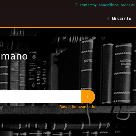
contacto@abacolibrosusados.es
Mi carrito
a mano
Buscador avanzado