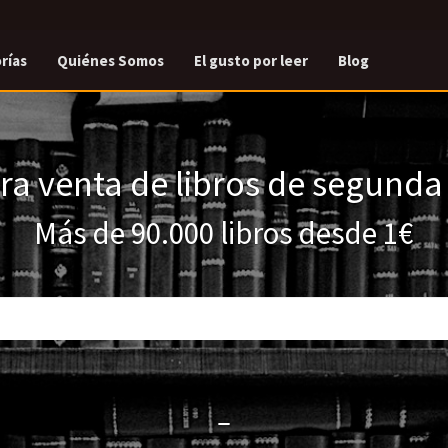
rías
Quiénes Somos
El gusto por leer
Blog
a venta de libros de segund
Más de 90.000 libros desde 1€