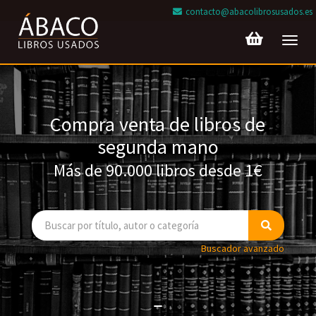
contacto@abacolibrosusados.es
Toggl
navig
Compra venta de libros de
segunda mano
Más de 90.000 libros desde 1€
Buscador avanzado