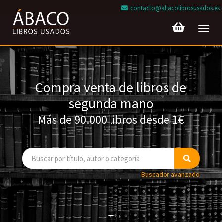
contacto@abacolibrosusados.es
Toggl
navig
Compra venta de libros de
segunda mano
Más de 90.000 libros desde 1€
Buscador avanzado