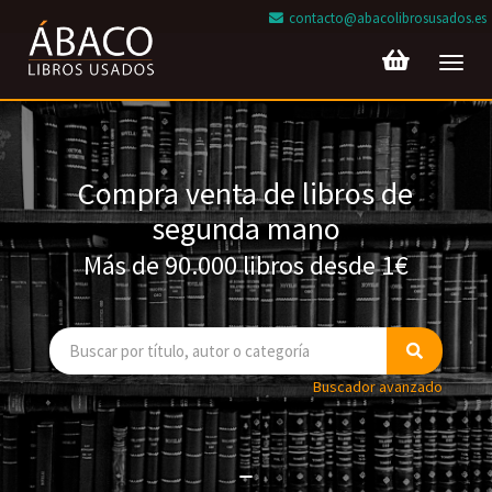
contacto@abacolibrosusados.es
Toggl
navig
Compra venta de libros de
segunda mano
Más de 90.000 libros desde 1€
Buscador avanzado