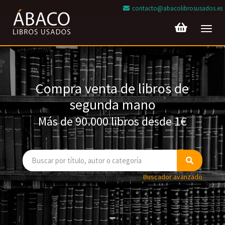
contacto@abacolibrosusados.es
Toggl
navig
Compra venta de libros de
segunda mano
Más de 90.000 libros desde 1€
Buscador avanzado