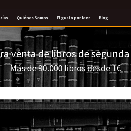
rías
Quiénes Somos
El gusto por leer
Blog
a venta de libros de segund
Más de 90.000 libros desde 1€