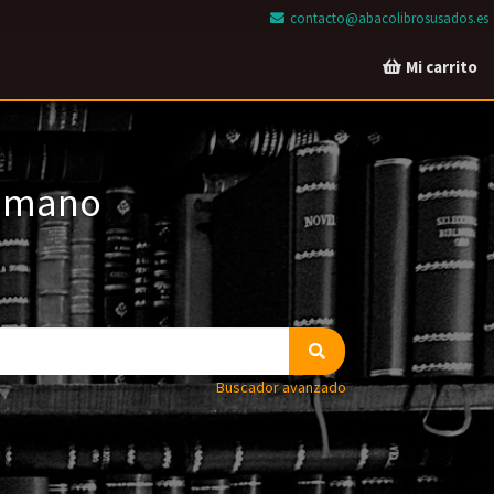
contacto@abacolibrosusados.es
Mi carrito
a mano
Buscador avanzado