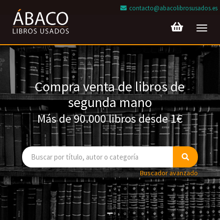
contacto@abacolibrosusados.es
Toggl
navig
Compra venta de libros de
segunda mano
Más de 90.000 libros desde 1€
Buscador avanzado