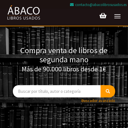
contacto@abacolibrosusados.es
Toggl
navig
Compra venta de libros de
segunda mano
Más de 90.000 libros desde 1€
Buscador avanzado