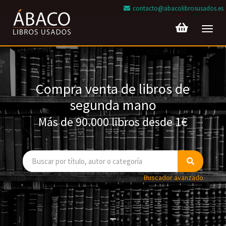
contacto@abacolibrosusados.es
Toggl
navig
Compra venta de libros de
segunda mano
Más de 90.000 libros desde 1€
Buscador avanzado