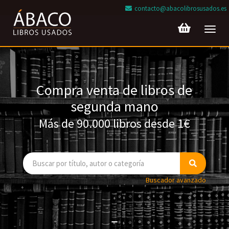
contacto@abacolibrosusados.es
Toggl
navig
Compra venta de libros de
segunda mano
Más de 90.000 libros desde 1€
Buscador avanzado