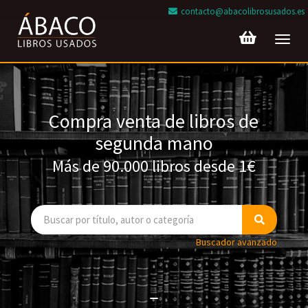
contacto@abacolibrosusados.es
Toggl
navig
Compra venta de libros de
segunda mano
Más de 90.000 libros desde 1€
Buscador avanzado