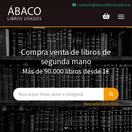
contacto@abacolibrosusados.es
Toggl
navig
Compra venta de libros de
segunda mano
Más de 90.000 libros desde 1€
Buscador avanzado