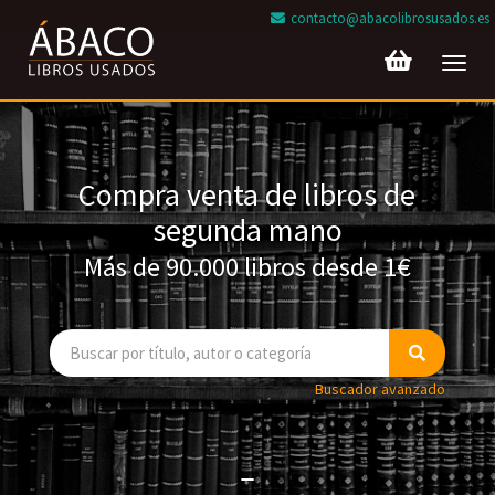
contacto@abacolibrosusados.es
Toggl
navig
Compra venta de libros de
segunda mano
Más de 90.000 libros desde 1€
Buscador avanzado