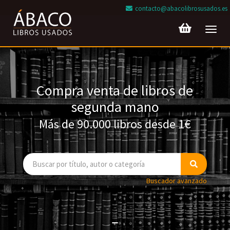
contacto@abacolibrosusados.es
Toggl
navig
Compra venta de libros de
segunda mano
Más de 90.000 libros desde 1€
Buscador avanzado