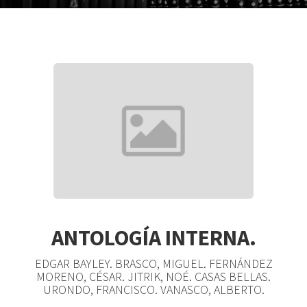
ANTOLOGÍA INTERNA.
EDGAR BAYLEY. BRASCO, MIGUEL. FERNÁNDEZ
MORENO, CÉSAR. JITRIK, NOÉ. CASAS BELLAS.
URONDO, FRANCISCO. VANASCO, ALBERTO.