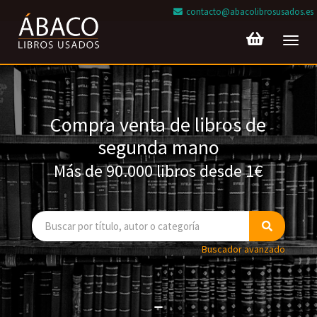
contacto@abacolibrosusados.es
Toggl
navig
Compra venta de libros de
segunda mano
Más de 90.000 libros desde 1€
Buscador avanzado