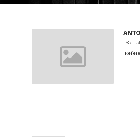
ANTO
LASTESI
Refere