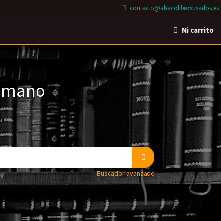
contacto@abacolibrosusados.es
Mi carrito
a mano
Buscador avanzado