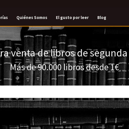
rías
Quiénes Somos
El gusto por leer
Blog
a venta de libros de segund
Más de 90.000 libros desde 1€