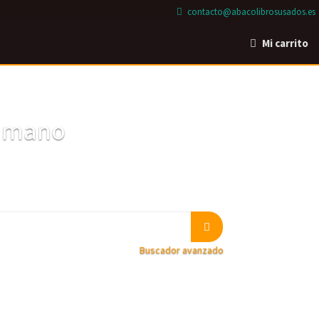
contacto@abacolibrosusados.es
Mi carrito
a mano
Buscador avanzado