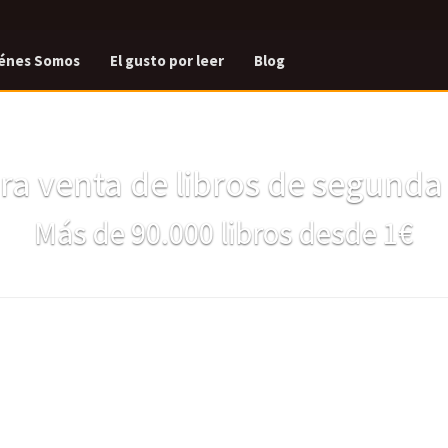
énes Somos
El gusto por leer
Blog
a venta de libros de segund
Más de 90.000 libros desde 1€