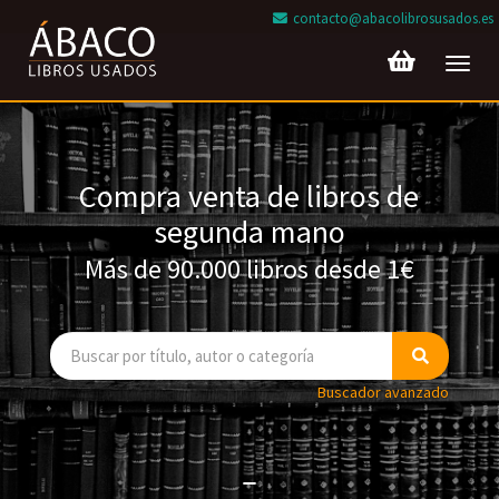
contacto@abacolibrosusados.es
Toggl
navig
Compra venta de libros de
segunda mano
Más de 90.000 libros desde 1€
Buscador avanzado