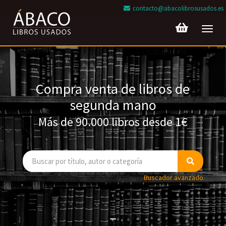
contacto@abacolibrosusados.es
Toggl
navig
Compra venta de libros de
segunda mano
Más de 90.000 libros desde 1€
Buscador avanzado