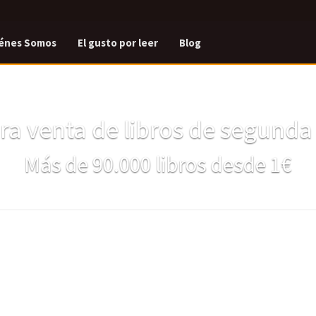
énes Somos
El gusto por leer
Blog
a venta de libros de segund
Más de 90.000 libros desde 1€