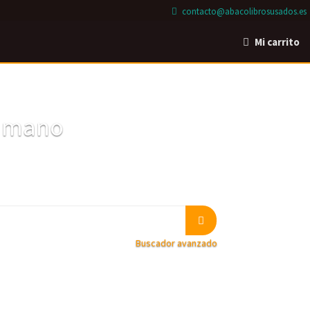
contacto@abacolibrosusados.es
Mi carrito
a mano
Buscador avanzado