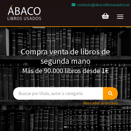
contacto@abacolibrosusados.es
Toggl
navig
Compra venta de libros de
segunda mano
Más de 90.000 libros desde 1€
Buscador avanzado