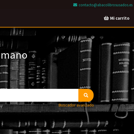
contacto@abacolibrosusados.es
Mi carrito
a mano
Buscador avanzado