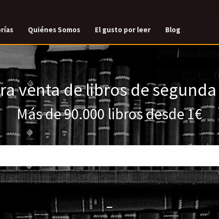
rías
Quiénes Somos
El gusto por leer
Blog
a venta de libros de segund
Más de 90.000 libros desde 1€