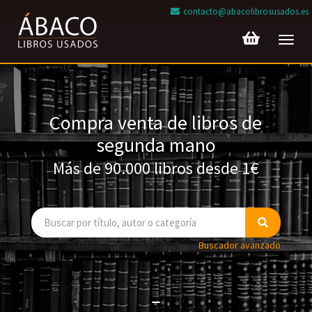
contacto@abacolibrosusados.es
Toggl
navig
Compra venta de libros de
segunda mano
Más de 90.000 libros desde 1€
Buscador avanzado