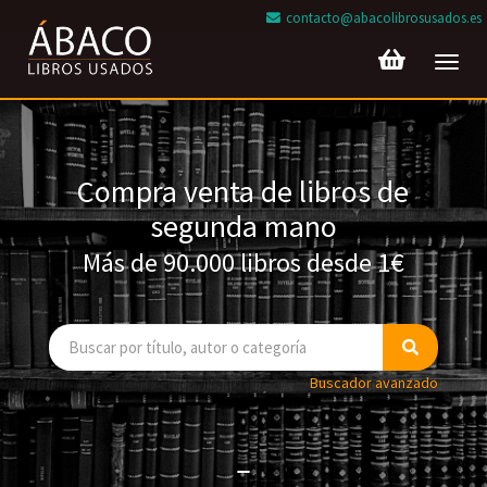
contacto@abacolibrosusados.es
Toggl
navig
Compra venta de libros de
segunda mano
Más de 90.000 libros desde 1€
Buscador avanzado