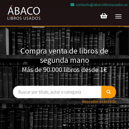
contacto@abacolibrosusados.es
Toggl
navig
Compra venta de libros de
segunda mano
Más de 90.000 libros desde 1€
Buscador avanzado