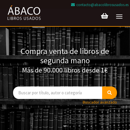
contacto@abacolibrosusados.es
Toggl
navig
Compra venta de libros de
segunda mano
Más de 90.000 libros desde 1€
Buscador avanzado