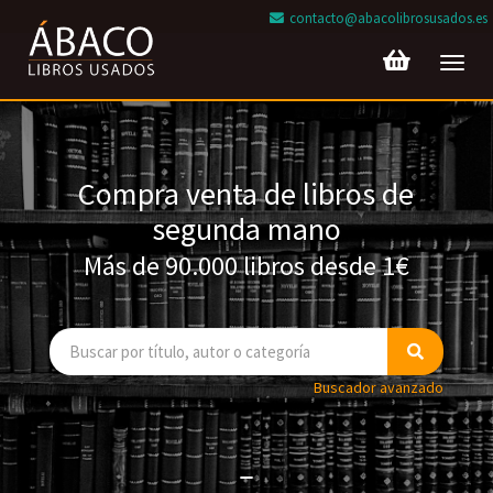
contacto@abacolibrosusados.es
Toggl
navig
Compra venta de libros de
segunda mano
Más de 90.000 libros desde 1€
Buscador avanzado