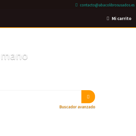
contacto@abacolibrosusados.es
Mi carrito
a mano
Buscador avanzado