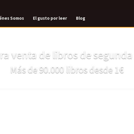
énes Somos
El gusto por leer
Blog
a venta de libros de segund
Más de 90.000 libros desde 1€