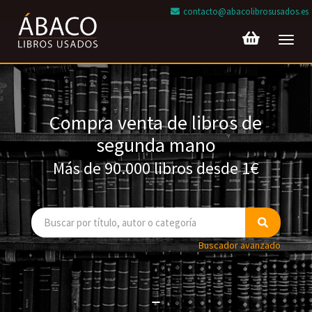
contacto@abacolibrosusados.es
Toggl
navig
Compra venta de libros de
segunda mano
Más de 90.000 libros desde 1€
Buscador avanzado