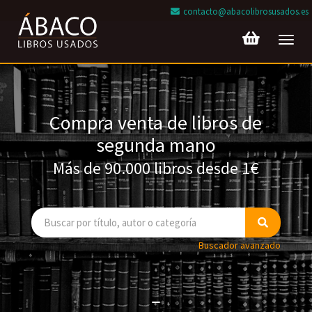
contacto@abacolibrosusados.es
Toggl
navig
Compra venta de libros de
segunda mano
Más de 90.000 libros desde 1€
Buscador avanzado