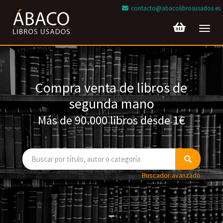
contacto@abacolibrosusados.es
Toggl
navig
Compra venta de libros de
segunda mano
Más de 90.000 libros desde 1€
Buscador avanzado