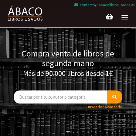
contacto@abacolibrosusados.es
Toggl
navig
Compra venta de libros de
segunda mano
Más de 90.000 libros desde 1€
Buscador avanzado