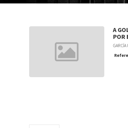
A GO
POR 
GARCÍA 
Refere