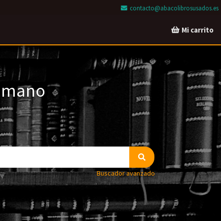
contacto@abacolibrosusados.es
Mi carrito
a mano
Buscador avanzado