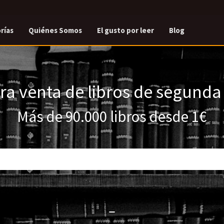
rías
Quiénes Somos
El gusto por leer
Blog
a venta de libros de segund
Más de 90.000 libros desde 1€