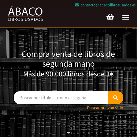
contacto@abacolibrosusados.es
Toggl
navig
Compra venta de libros de
segunda mano
Más de 90.000 libros desde 1€
Buscador avanzado